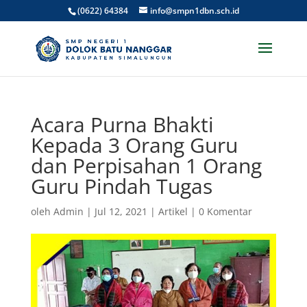
(0622) 64384
info@smpn1dbn.sch.id
Acara Purna Bhakti
Kepada 3 Orang Guru
dan Perpisahan 1 Orang
Guru Pindah Tugas
oleh
Admin
|
Jul 12, 2021
|
Artikel
|
0 Komentar