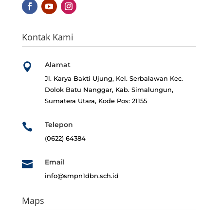
Kontak Kami
Alamat

Jl. Karya Bakti Ujung, Kel. Serbalawan
Kec.
Dolok Batu Nanggar, Kab. Simalungun,
Sumatera Utara, Kode Pos: 21155
Telepon

(0622) 64384
Email

info@smpn1dbn.sch.id
Maps