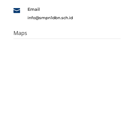
Email

info@smpn1dbn.sch.id
Maps