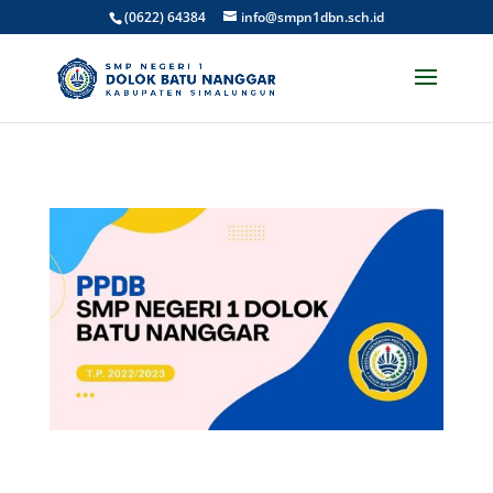
(0622) 64384
info@smpn1dbn.sch.id