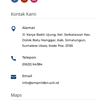
Kontak Kami
Alamat

Jl. Karya Bakti Ujung, Kel. Serbalawan
Kec.
Dolok Batu Nanggar, Kab. Simalungun,
Sumatera Utara, Kode Pos: 21155
Telepon

(0622) 64384
Email

info@smpn1dbn.sch.id
Maps