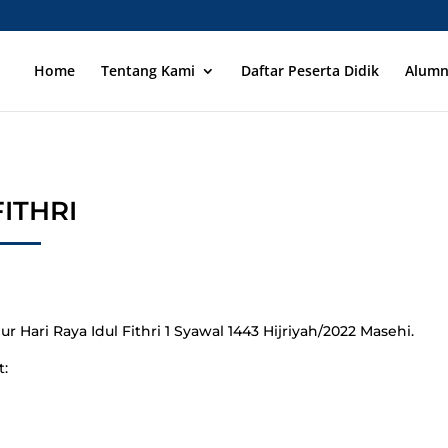
Home
Tentang Kami
Daftar Peserta Didik
Alumn
ITHRI
r Hari Raya Idul Fithri 1 Syawal 1443 Hijriyah/2022 Masehi.
t: