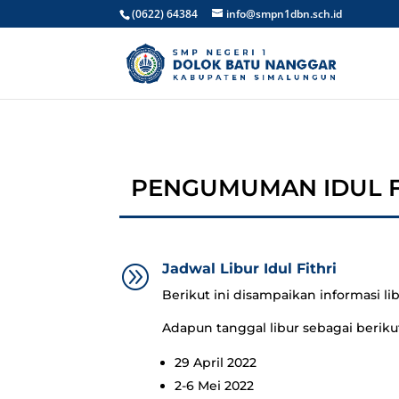
(0622) 64384
info@smpn1dbn.sch.id
PENGUMUMAN IDUL F
Jadwal Libur Idul Fithri
A
Berikut ini disampaikan informasi libu
Adapun tanggal libur sebagai beriku
29 April 2022
2-6 Mei 2022